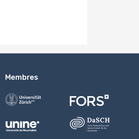
1.0
Remarques sur la version
Study version 1.0
Besoin d’aide ?
Lire notre
guide
Membres
Contactez-nous