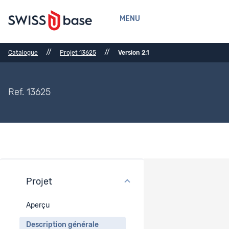
MENU
//
//
Catalogue
Projet 13625
Version 2.1
Ref. 13625
Projet
Description générale
Aperçu
Période concernée
Description générale