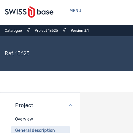
MENU
//
//
Catalogue
Project 13625
Version 2.1
Ref. 13625
Project
General description
Overview
Period
General description