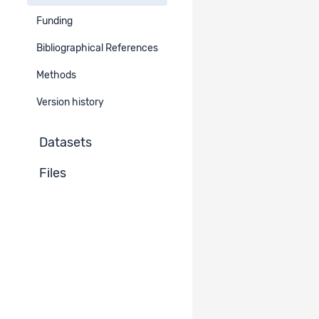
DE
FR
Funding
2011-2018
Bibliographical References
Geographical Area
Methods
Europe
Western Europe
Switzerland
Version history
Additional Geographical Information​
Datasets
EN
DE
FR
Files
Alle Kantone.
Abstract
EN
DE
FR
Im Jahre 2011 veröffentlichte die Eidgenössische
Migrationskommission (EKM) die von ihr beim SFM und bei
sotomo in Auftrag gegebene Studie
«Gestaltungsspielräume im Föderalismus. Die