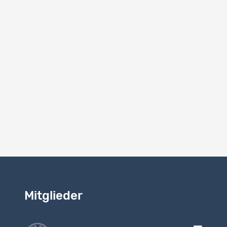
Die bereit
Studie (20
weiterhin 
für die be
Die Ausges
Lösungen i
sich, dass
tendieren.
Zusammenha
beeinfluss
Zusammenhä
kann.
Mitglieder