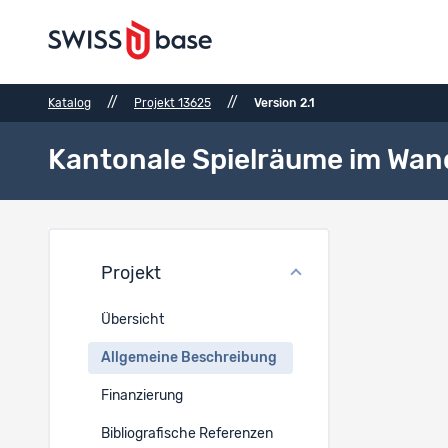
//
//
Katalog
Projekt 13625
Version 2.1
Kantonale Spielräume im Wande
Allge
Projekt
Periode
Übersicht
DE
Allgemeine Beschreibung
2011-2018
Finanzierung
Geograp
Bibliografische Referenzen