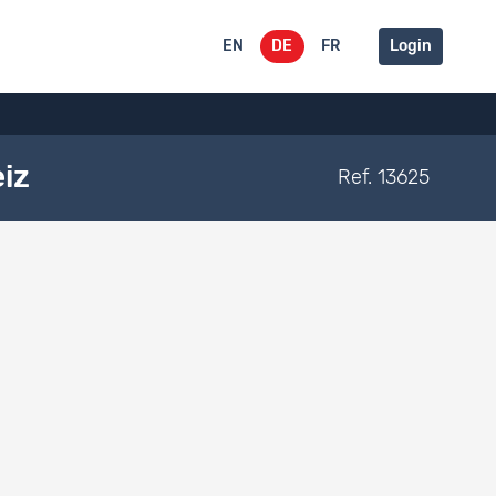
EN
DE
FR
Login
iz
Ref. 13625