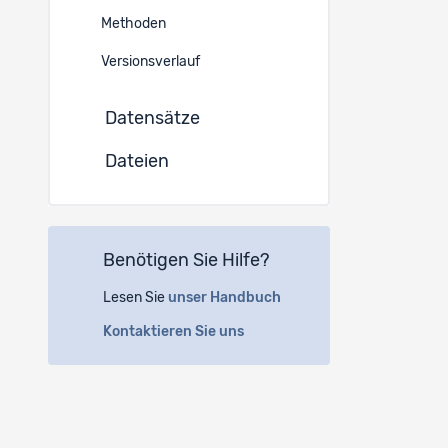
Europ
Methoden
Versionsverlauf
Zusätzli
Datensätze
EN
Dateien
Alle Kanto
Kurzbes
EN
Benötigen Sie Hilfe?
Im Jahre 2
Lesen Sie
unser Handbuch
Studie «Ge
Ausländerg
Kontaktieren Sie uns
Neuauflage
Asylgeset
Resultat
DE