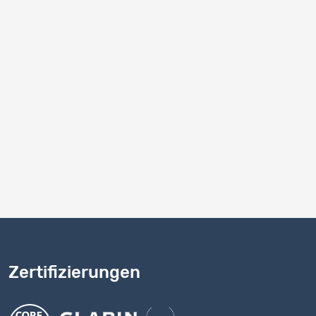
gsspielräume bestehen zum Beobachtungszeitpunkt dieser
Kantonen werden sie trotz Annäherungsbestrebungen
 als bedingt relevante Details erscheinen mögen, können
n Motiven – von politischen Signalen über pragmatische
 Gegebenheiten des lokalen Kontexts. In der Tat zeigt
u restriktiven, andere eher zu inklusiven Praxisoptionen
sen zufolge mit mehreren Kontextfaktoren in
 demografische und wirtschaftliche Gegebenheiten
tion und Integration. Zur Interpretation dieser
n Bericht präsentierten Daten und Analysen aufbauen
Zertifizierungen