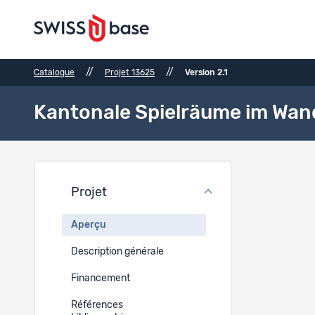
//
//
Catalogue
Projet 13625
Version 2.1
Kantonale Spielräume im Wande
Aperç
Projet
Titre
Aperçu
EN
Description générale
Kantonale 
Financement
Langue d
Références