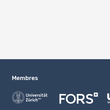
zugänglich
Numéro 
2.1
Remarque
MK // 03.0
Membres