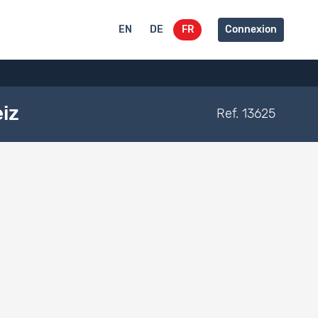
EN
DE
FR
Connexion
iz
Ref. 13625