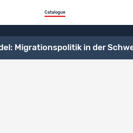
Catalogue
l: Migrationspolitik in der Schwe
u du projet
DE
FR
Spielräume im Wandel: Migrationspolitik in der Schweiz
e description du projet