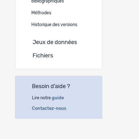
bibliographiques
Allemand
Méthodes
Instituti
Historique des versions
(a)
Un
Jeux de données
Faubour
2000 N
Fichiers
(b)
Un
Rue Ab
Besoin d’aide ?
2000 N
Lire notre
guide
Contactez-nous
Auteur·t
Johan