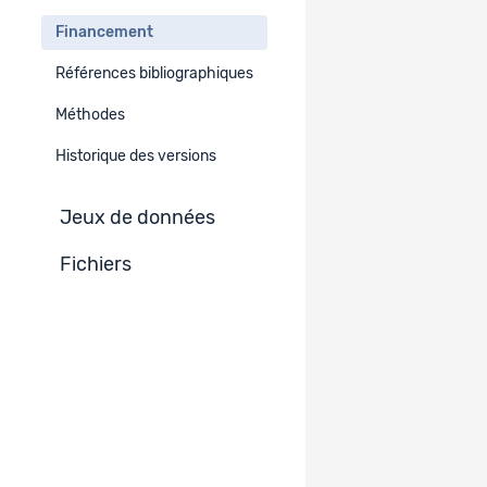
Recherche subventionnée par le FNS
Financement
Références bibliographiques
Financement
Méthodes
Subside FNS
Historique des versions
N° 13DPD3-109786/1
Jeux de données
Institution indiquée
Fichiers
Autre
Service de la Petite Enfance, Ville de Lausanne