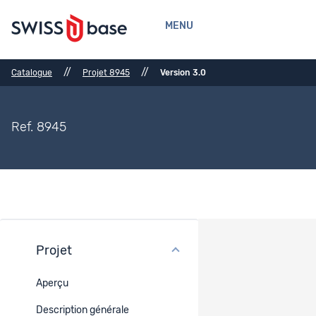
MENU
//
//
Catalogue
Projet 8945
Version 3.0
Ref. 8945
Projet
Financement
Aperçu
Type de projet
Description générale