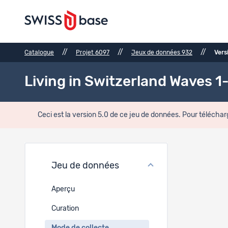
//
//
//
Catalogue
Projet 6097
Jeux de données 932
Vers
Living in Switzerland Waves 1
Ceci est la version 5.0 de ce jeu de données. Pour téléchar
Mode 
Jeu de données
Type de
Aperçu
Données q
Curation
Méthode 