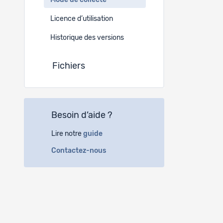
Mode de collecte
Longitudin
Licence d’utilisation
Médias
Historique des versions
Fichie
Fichiers
Collecte
M.I.S. Tre
Besoin d’aide ?
Lire notre
guide
Autre co
-
Contactez-nous