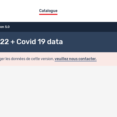
Catalogue
ion 5.0
-22 + Covid 19 data
ger les données de cette version,
veuillez nous contacter.
de collecte
 données
uantitatives
temporelle