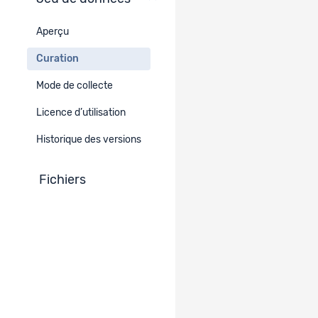
Curation
Aperçu
Visualisation des données
https://devisu.forscenter.ch/index.php/catalog/SHP
Curation
Mode de collecte
Errata
Licence d’utilisation
-
Historique des versions
Fichiers