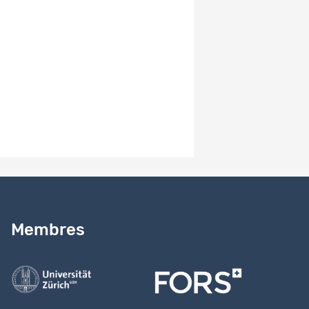
zeigen pensionierte Personen im Alter von 65 bis 74 Jahren.
Personengruppen mit einem tieferen Engagement – wie
etwa Personen mit ausländischer Nationalität oder jüngere
Personen – zeigen ein besonders hohes Interesse an einem
zukünftigen Engagement. Ein freiwilliges Engagement stellt
für die weitaus meisten Freiwilligen einen Gewinn dar. Die
Freude an der Tätigkeit überwiegt, der Spass steht klar vor
der Pflicht. Wer sich freiwillig engagiert, hat mehr soziale
Kontakte, kann etwas bewegen und bewirken, erhält
Wertschätzung, ist stärker sozial verankert und hat mehr
Vertrauen in die Mitmenschen und Institutionen.
Besoin d’aide ?
Lire notre
guide
Membres
Contactez-nous