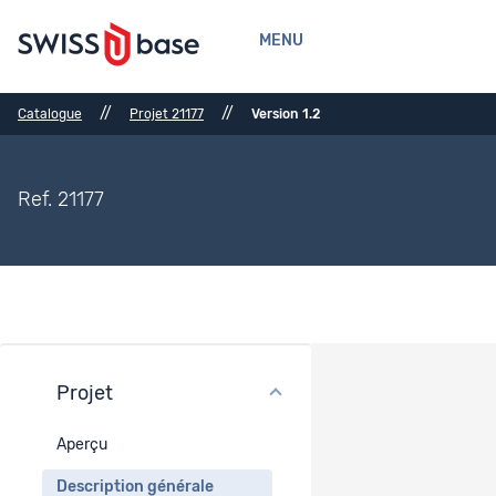
MENU
//
//
Catalogue
Projet 21177
Version 1.2
Ref. 21177
Projet
Description générale
Aperçu
Période concernée
Description générale