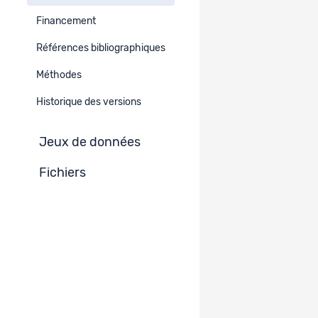
DE
Financement
2024
Références bibliographiques
Région géographique
Méthodes
Europe
Europe occidentale
Suisse
Historique des versions
Suisse germanophone
Suisse francophone
Jeux de données
Suisse italophone
Fichiers
Informations géographiques additionnelles
-
Résumé
EN
DE