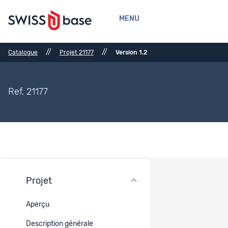
MENU
//
//
Catalogue
Projet 21177
Version 1.2
Ref. 21177
Projet
Références bibliographiques
Aperçu
Références bibliographiques
Description générale
Livre entier