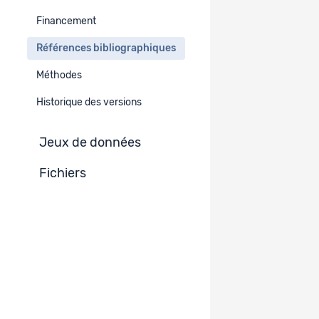
Fischer, Adrian, Lamprecht, Markus, Stamm, Hanspeter,
Financement
Schweizerische Gemeinnützige Gesellschaft.
2025.
Freiwilligen-Monitor Schweiz 2025.
Zürich.
Références bibliographiques
Méthodes
Documents non-publiés
-
Historique des versions
Jeux de données
Fichiers