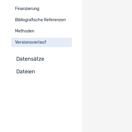
Finanzierung
Version :
2.0
Zur Projekt-Version wechseln
Bibliografische Referenzen
Publiziert
Methoden
Version :
Versionsverlauf
1.0
Zur Projekt-Version wechseln
Publiziert
Datensätze
Dateien