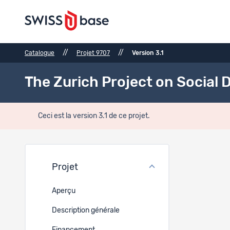
//
//
Catalogue
Projet 9707
Version 3.1
The Zurich Project on Social
Ceci est la version 3.1 de ce projet.
Fichi
Projet
Réf.
Aperçu
Description générale
33607