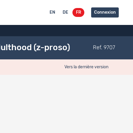
EN
DE
FR
Connexion
ulthood (z-proso)
Ref. 9707
Vers la dernière version
Lié à
Type de documentation
Dataset
es
3029