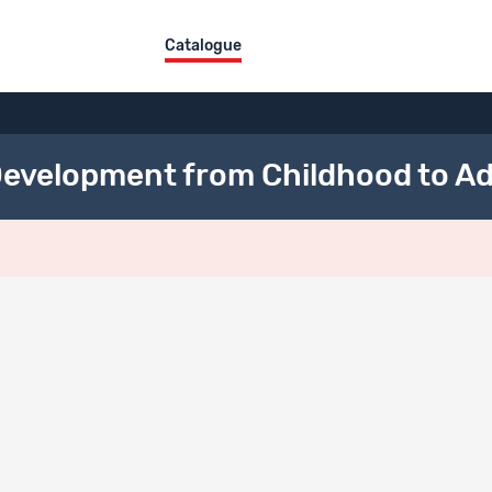
Catalogue
 Development from Childhood to Ad
ers
Titre
Type
K4-9: Data Package
Donné