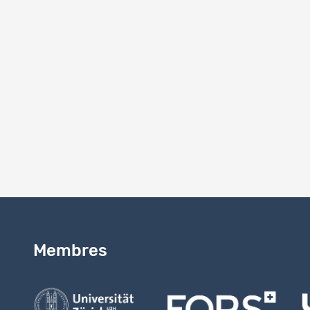
33106
33105
33103
Membres