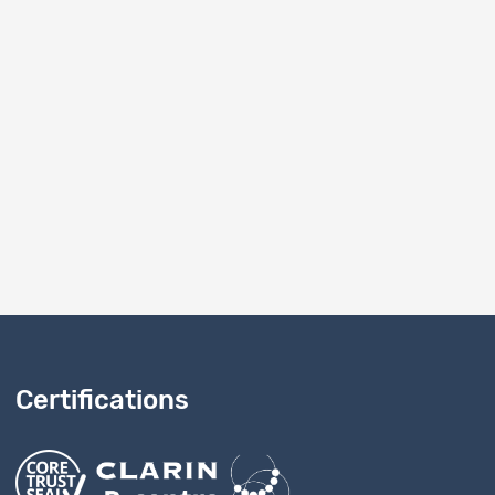
entation
2888
articles)
Dataset
es
2888
Dataset
entation
Rapport technique
2888
10
1 - 10 de 15
Certifications