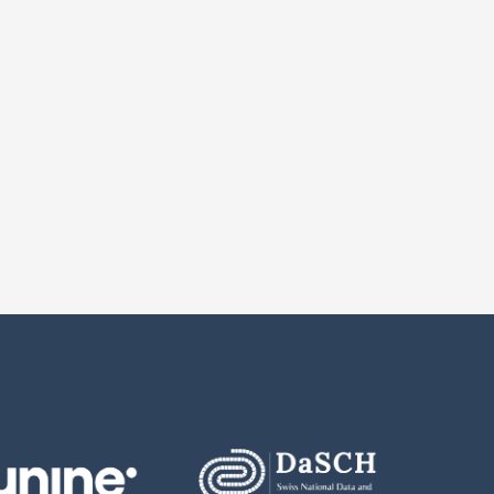
z-proso: Project Overview
Docum
P1-P4: Data Package
Donné
P1-P4: Handbook Short Version
Docum
Éléments par page