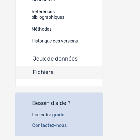
Financement
33606
Références
bibliographiques
Méthodes
33605
Historique des versions
33604
Jeux de données
Fichiers
33603
33108
Besoin d’aide ?
Lire notre
guide
33107
Contactez-nous