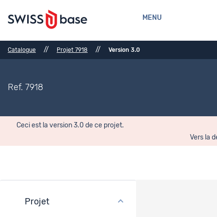
MENU
//
//
Catalogue
Projet 7918
Version 3.0
Ref. 7918
Ceci est la version 3.0 de ce projet.
Vers la d
Projet
Fichiers