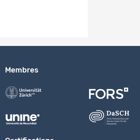
Dataset
4746
Datenfile
Données
412
Éléments par page
10
1 - 10 de 17
Besoin d’aide ?
Lire notre
guide
Membres
Contactez-nous