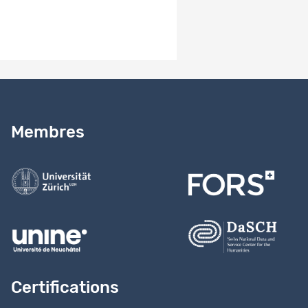
Version : 1.0
Vers la version du jeu de do
Publié
Besoin d’aide ?
Lire notre
guide
Membres
Contactez-nous
Certifications