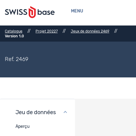
MENU
//
//
//
Catalogue
Projet 20227
Jeux de données 2469
Version 1.0
Ref. 2469
Jeu de données
Licence d’utilisation
Aperçu
Contrat d'utilisation -