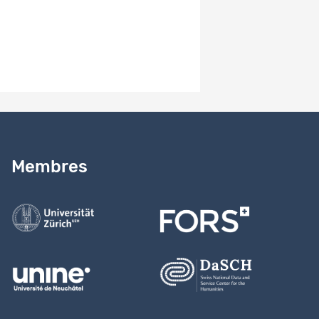
2.0
Remarques sur la version
Study version 2.0
Besoin d’aide ?
Lire notre
guide
Membres
Contactez-nous