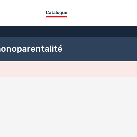
Catalogue
monoparentalité
odes
de collecte
FR
E QUALITATIVE LONGITUDINALE