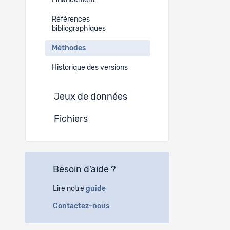
Financement
Depuis 201
entretiens
Références
éléments s
bibliographiques
- la transi
Méthodes
- d’autres
- d’autres
Historique des versions
Par ailleu
parcours d
Jeux de données
des politi
est centré
Fichiers
situation 
dans les do
Modes de
Besoin d’aide ?
Lire notre
guide
Contactez-nous