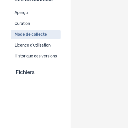
Mode de collecte
Aperçu
Type de données
Curation
Données quantitatives
Mode de collecte
Méthode temporelle
Licence d’utilisation
Série temporelle
Historique des versions
Médias
Fichiers
Fichier de données informatisé
Collecte des données
Équipe de recherche
Autre collecte des données