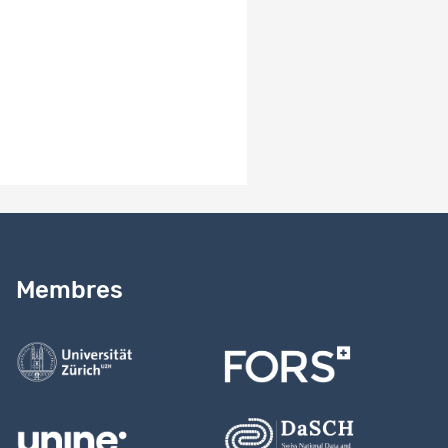
1107_chx_2016-
2017_Doc_TechnicalReport_E.pdf
1107_chx_2016-
2017_Metadata_FORSbase.pdf
Besoin d’aide ?
Lire notre
guide
Membres
Contactez-nous