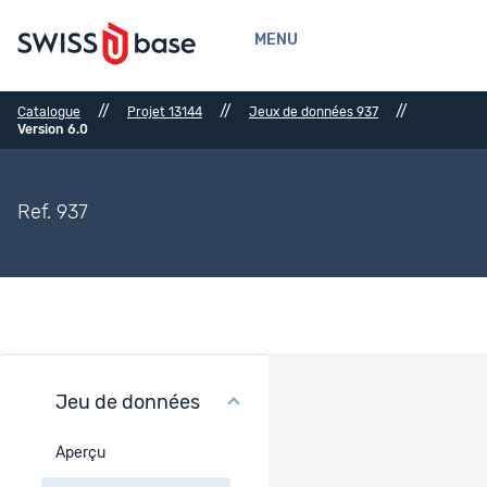
MENU
//
//
//
Catalogue
Projet 13144
Jeux de données 937
Version 6.0
Ref. 937
Jeu de données
Curation
Aperçu
Visualisation des données