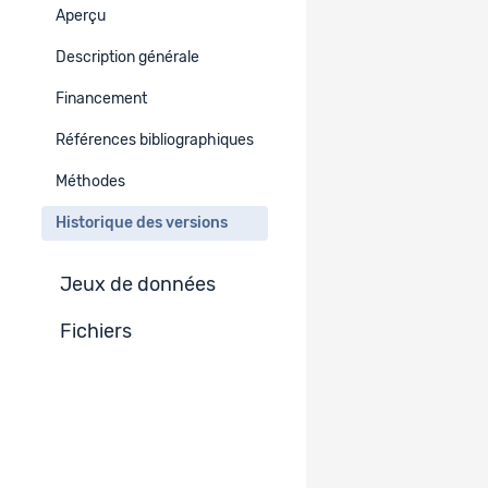
Aperçu
Version : 4.0
Vers la version du projet
Description générale
Publié
Financement
Version : 3.0
Vers la version du projet
Publié
Références bibliographiques
Méthodes
Version : 2.0
Vers la version du projet
Publié
Historique des versions
Version :
Version actuellement affichée du projet
Jeux de données
1.0
Publié
Fichiers