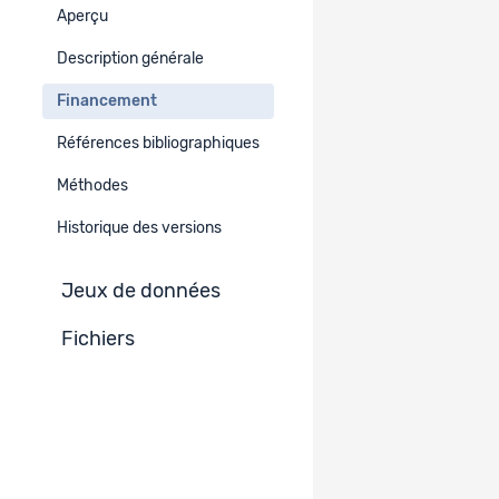
Aperçu
Type de projet
Description générale
Recherche mandatée
Financement
-
Références bibliographiques
Méthodes
Financement
Historique des versions
Institution indiquée
Jeux de données
Fichiers