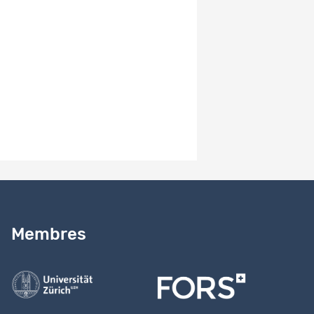
-
Numéro de version système
4.0
Remarques sur la version
Study version 4.0
Besoin d’aide ?
Lire notre
guide
Membres
Contactez-nous