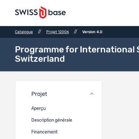
//
//
Catalogue
Projet 12006
Version 4.0
Programme for International 
Switzerland
Fichi
Projet
Réf.
Aperçu
Description générale
19521
Financement