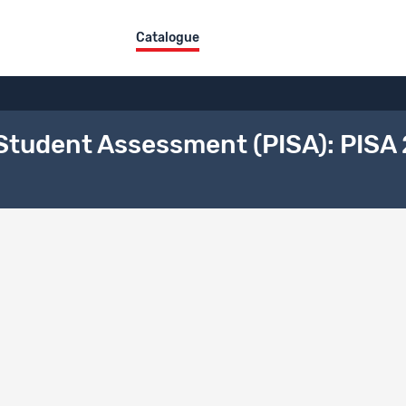
Catalogue
Student Assessment (PISA): PISA 
ers
Titre
PISA 2015 in Switzerland, add-on to the international dataset:
Codebook (EDFI)