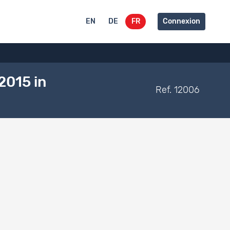
EN
DE
FR
Connexion
2015 in
Ref. 12006
Type
Lié à
Type de
documentation
Dataset
Documentation
Codebook
1284