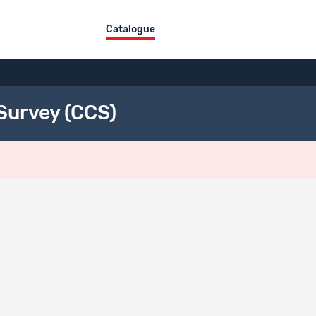
Catalogue
Survey (CCS)
odes
de collecte