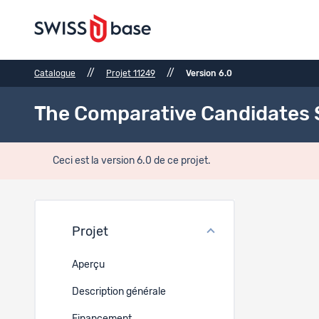
//
//
Catalogue
Projet 11249
Version 6.0
The Comparative Candidates 
Ceci est la version 6.0 de ce projet.
Méth
Projet
Méthode 
Aperçu
-
Description générale