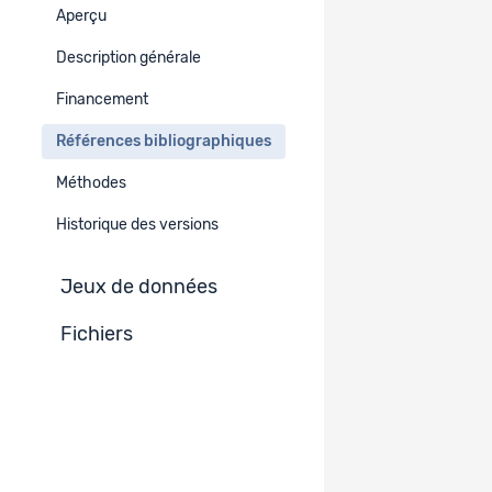
Aperçu
Références bibliographiques
-
Description générale
Financement
Documents non-publiés
-
Références bibliographiques
Méthodes
Historique des versions
Jeux de données
Fichiers