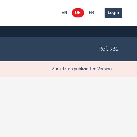
EN
DE
FR
Login
Ref. 932
Zur letzten publizierten Version