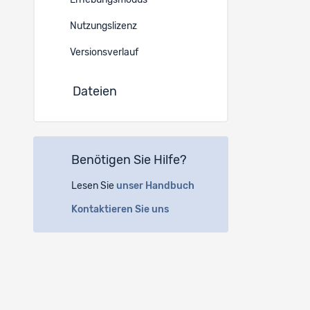
Erhebungsmodus
Kanonisc
Nutzungslizenz
https://d
Versionsverlauf
DOI
E
Dateien
https://d
Sprache
Englisch
Benötigen Sie Hilfe?
Datensa
Lesen Sie
unser Handbuch
-
Kontaktieren Sie uns
Verfügba
-
Datensa