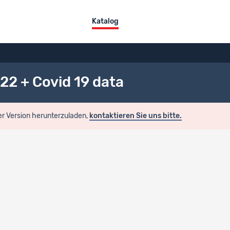
Katalog
-22 + Covid 19 data
er Version herunterzuladen,
kontaktieren Sie uns bitte.
satzübersicht
z-Titel
Switzerland Waves 1-22 + Covid 19 data