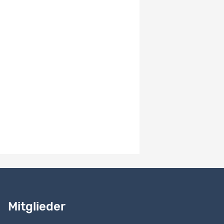
EN
The full dataset will only be made available on SWISSUbase.
Partial datasets used for scientific publications will be made
available on the Open Science Framework for replication
purpose.
System-Versionsnummer
2.1
Hinweise zur Version
MK // 04.04.2024: Correction in metadata, added CESSDA
topic classes.
Benötigen Sie Hilfe?
Lesen Sie
unser Handbuch
Mitglieder
Kontaktieren Sie uns