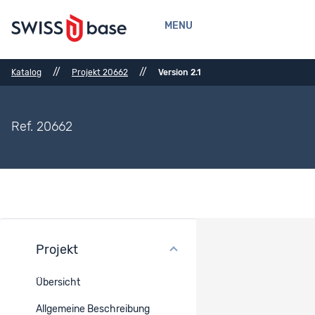
MENU
//
//
Katalog
Projekt 20662
Version 2.1
Ref. 20662
Projekt
Anzahl Datensätze
Übersicht
Ref.
Datensatz-Titel
Datenzugang
Allgemeine Beschreibung