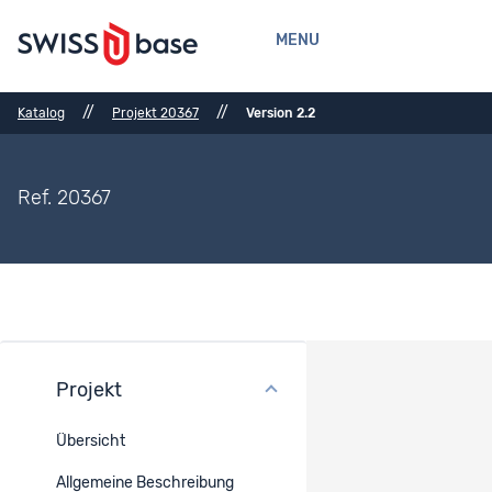
MENU
//
//
Katalog
Projekt 20367
Version 2.2
Ref. 20367
Projekt
Versionsverlauf
Übersicht
Version : 2.2
Aktuell angezeigte Projekt-Version
Allgemeine Beschreibung
Publiziert