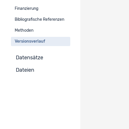
Finanzierung
Version :
2.1
Zur Projekt-Version wechseln
Bibliografische Referenzen
Publiziert
Methoden
Version :
Versionsverlauf
2.0
Zur Projekt-Version wechseln
Publiziert
Datensätze
Version : 1.1
Zur Projekt-Version wechseln
Publiziert
Dateien
Version :
1.0
Zur Projekt-Version wechseln
Publiziert