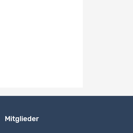
Verfügbarkeit der Daten
-
System-Versionsnummer
2.2
Hinweise zur Version
-
Benötigen Sie Hilfe?
Lesen Sie
unser Handbuch
Mitglieder
Kontaktieren Sie uns