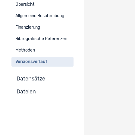
Übersicht
Version :
Allgemeine Beschreibung
5.3
Zur Projekt-Version wechseln
Publiziert
Finanzierung
Version :
Bibliografische Referenzen
5.2
Zur Projekt-Version wechseln
Methoden
Publiziert
Versionsverlauf
Version : 5.1
Aktuell angezeigte Projekt-Version
Publiziert
Datensätze
Version :
5.0
Zur Projekt-Version wechseln
Dateien
Publiziert
Version :
4.0
Zur Projekt-Version wechseln
Publiziert