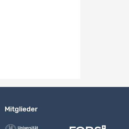
Version :
3.0
Zur Projekt-Version wechseln
Publiziert
Version :
2.0
Zur Projekt-Version wechseln
Publiziert
Version :
1.0
Zur Projekt-Version wechseln
Publiziert
Benötigen Sie Hilfe?
Lesen Sie
unser Handbuch
Mitglieder
Kontaktieren Sie uns