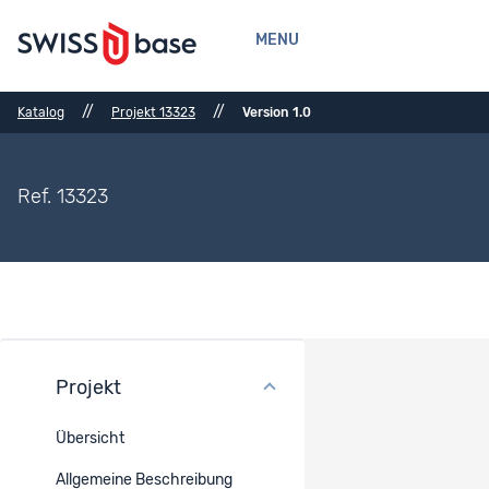
MENU
//
//
Katalog
Projekt 13323
Version 1.0
Ref. 13323
Projekt
Dateien
Übersicht
Es sind keine Files für dieses Projekt vorhanden. Oder die Files
sind nicht öffentlich zugänglich.
Allgemeine Beschreibung