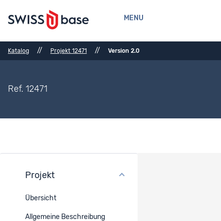
MENU
//
//
Katalog
Projekt 12471
Version 2.0
Ref. 12471
Projekt
Versionsverlauf
Übersicht
Version : 2.0
Aktuell angezeigte Projekt-Version
Allgemeine Beschreibung
Publiziert