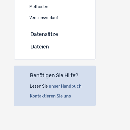
Deutsch
Methoden
Instituti
Versionsverlauf
Datensätze
(a)
FO
Geopol
Dateien
1015 L
Autoren
Benötigen Sie Hilfe?
Lesen Sie
unser Handbuch
Michèl
Kontaktieren Sie uns
Domin