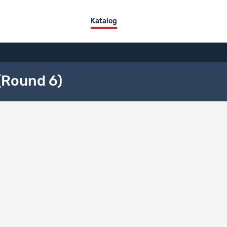
Katalog
(Round 6)
ktübersicht
tel
DE
FR
IT
ocial Survey 2012 (Round 6)
der Projektbeschreibung