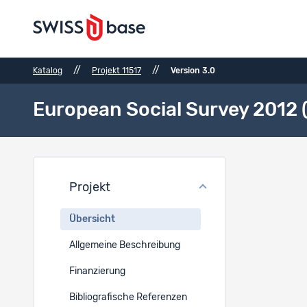
//
//
Katalog
Projekt 11517
Version 3.0
European Social Survey 2012 
Proje
Projekt
Projektti
Übersicht
EN
Allgemeine Beschreibung
European S
Finanzierung
Sprache 
Bibliografische Referenzen