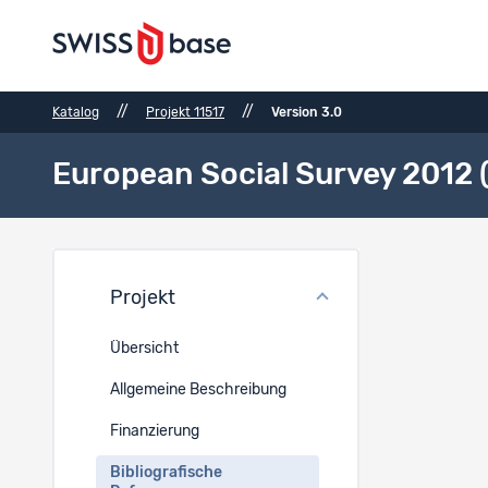
//
//
Katalog
Projekt 11517
Version 3.0
European Social Survey 2012 
Bibli
Projekt
Bibliogr
Übersicht
-
Allgemeine Beschreibung
Unpubli
-
Finanzierung
Bibliografische