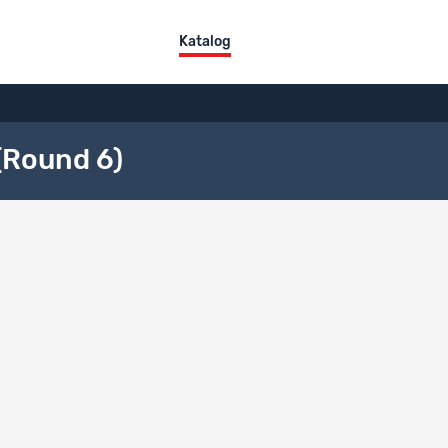
Katalog
(Round 6)
ografische Referenzen
afische Referenzen
zierte Dokumente