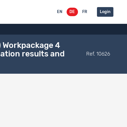
EN
DE
FR
Login
) Workpackage 4
ation results and
Ref. 10626
n Robust Methods and Workpackage 7 on the Analysis