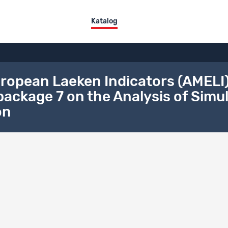
Katalog
ropean Laeken Indicators (AMELI
ckage 7 on the Analysis of Simul
on
ktübersicht
tel
Methodology for European Laeken Indicators (AMELI) Workpackage 4 o