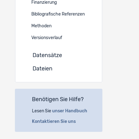
of Simulat
Finanzierung
Bibliografische Referenzen
Sprache 
Methoden
Englisch
Versionsverlauf
Instituti
Datensätze
(a)
Ei
Dateien
Espace 
2010 N
Benötigen Sie Hilfe?
(b)
Un
54296 T
Lesen Sie
unser Handbuch
Deutsc
Kontaktieren Sie uns