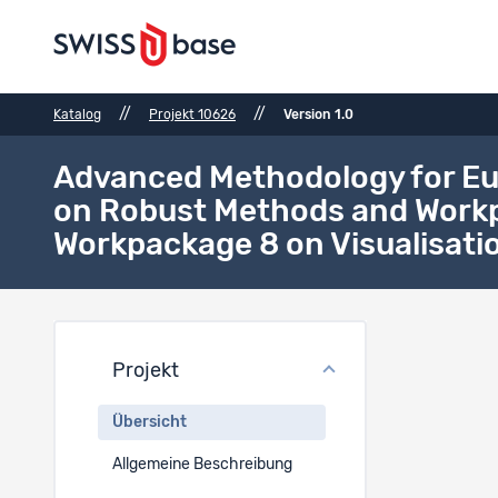
//
//
Katalog
Projekt 10626
Version 1.0
Advanced Methodology for Eu
on Robust Methods and Workpa
Workpackage 8 on Visualisati
Proje
Projekt
Projektti
Übersicht
EN
Allgemeine Beschreibung
Advanced 