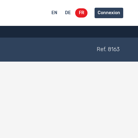
EN
DE
FR
Connexion
Ref. 8163
Accès aux données
Restreint
Restreint