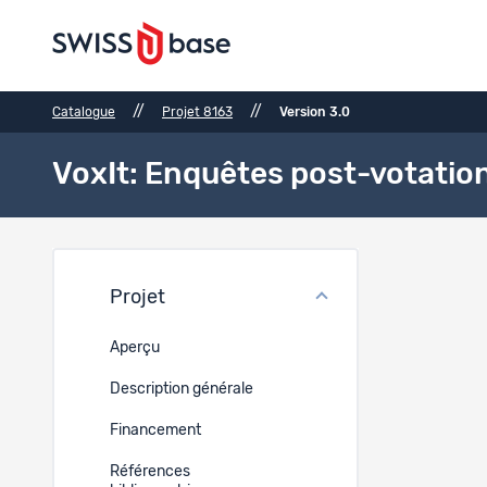
//
//
Catalogue
Projet 8163
Version 3.0
VoxIt: Enquêtes post-votatio
Jeux 
Projet
Réf.
Aperçu
689
Description générale
Financement
688
Références