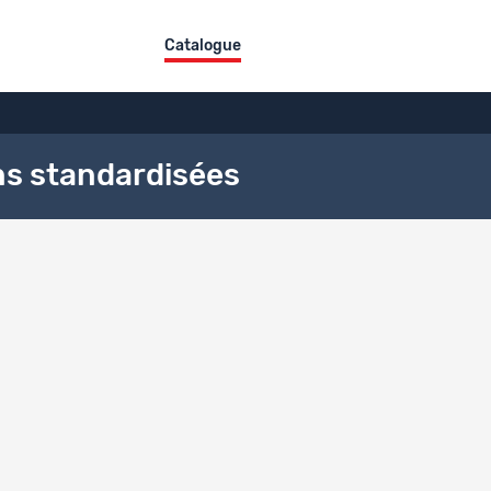
Catalogue
ns standardisées
de données
Titre du jeu de données
Standardisierte Umfragen VoxIt
Enquêtes standardisées VoxIt