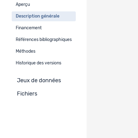
Aperçu
Période concernée
Description générale
DE
Financement
1999
Références bibliographiques
Région géographique
Méthodes
Europe
Europe occidentale
Suisse
Historique des versions
Informations géographiques additionnelles
Jeux de données
DE
Fichiers
Schweiz (national) sowie im speziellen die drei Kantone
Genf, Luzern und Zürich (und Tessin)
Résumé
EN
DE