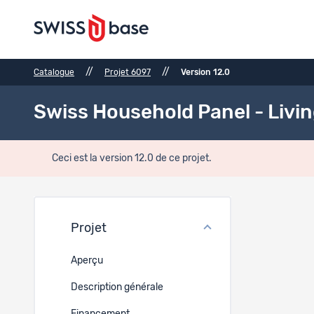
//
//
Catalogue
Projet 6097
Version 12.0
Swiss Household Panel - Livin
Ceci est la version 12.0 de ce projet.
Jeux 
Projet
Réf.
Aperçu
3260
Description générale