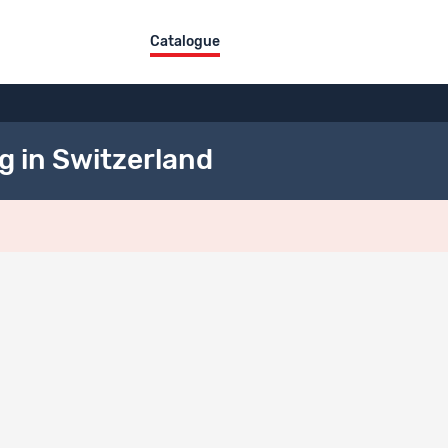
Catalogue
g in Switzerland
de données
Titre du jeu de données
Living in Switzerland Data with additional contract (occupation + 