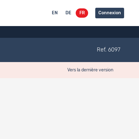
EN
DE
FR
Connexion
Ref. 6097
Vers la dernière version
Accès aux données
ISCO 4)
Restreint