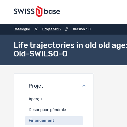
//
//
Catalogue
Projet 5813
Version 1.0
Life trajectories in old old ag
Old-SWILSO-O
Fina
Projet
Type de 
Aperçu
Reche
Description générale
Financement