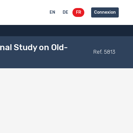
EN
DE
FR
Connexion
inal Study on Old-
Ref. 5813