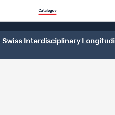
Catalogue
e: Swiss Interdisciplinary Longitud
ncement
projet
rche subventionnée par le FNS