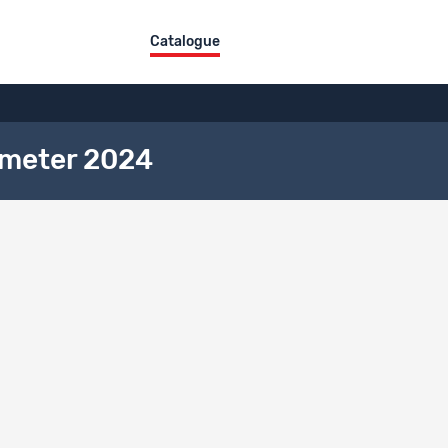
Catalogue
meter 2024
iption générale
concernée
géographique