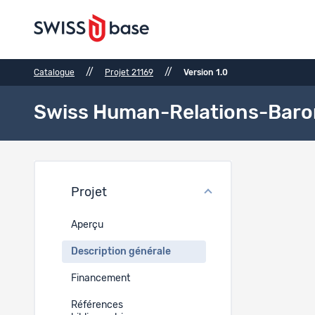
//
//
Catalogue
Projet 21169
Version 1.0
Swiss Human-Relations-Baro
Descr
Projet
Période 
Aperçu
DE
Description générale
2024
Financement
Région 
Références