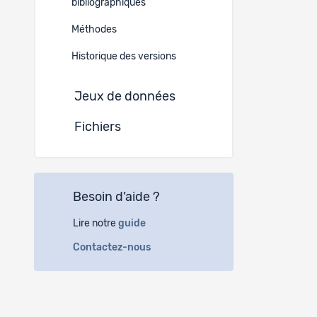
bibliographiques
Europ
Méthodes
Historique des versions
Informat
Jeux de données
-
Fichiers
Résumé
EN
The Swiss 
Besoin d’aide ?
National S
2006. Usin
organisati
Lire notre
guide
and Failur
Contactez-nous
Résultat
-