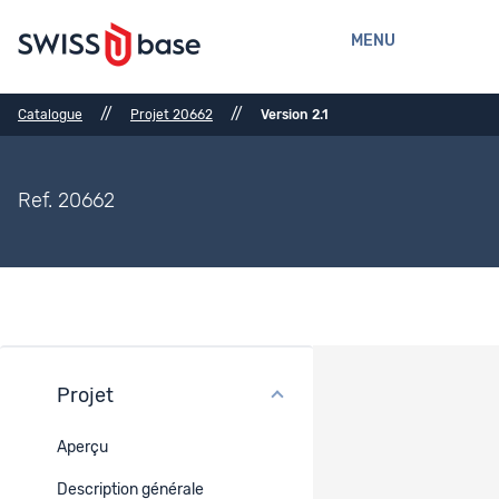
MENU
//
//
Catalogue
Projet 20662
Version 2.1
Ref. 20662
Projet
Fichiers
Aperçu
Réf.
Titre
Type
Lié à
Description générale