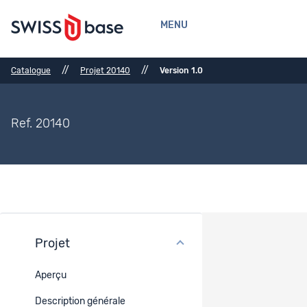
MENU
//
//
Catalogue
Projet 20140
Version 1.0
Ref. 20140
Projet
Références bibliographiques
Aperçu
Références bibliographiques
-
Description générale