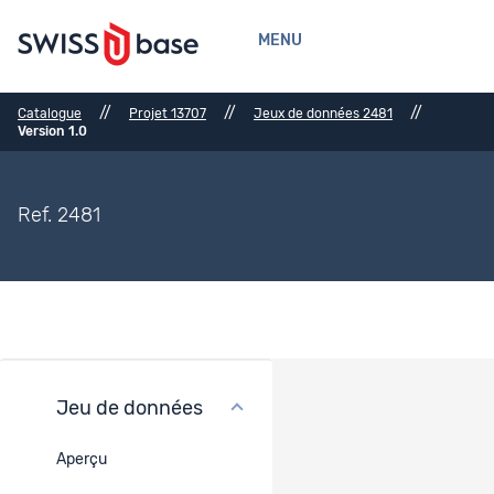
MENU
//
//
//
Catalogue
Projet 13707
Jeux de données 2481
Version 1.0
Ref. 2481
Jeu de données
Mode de collecte
Aperçu
Type de données