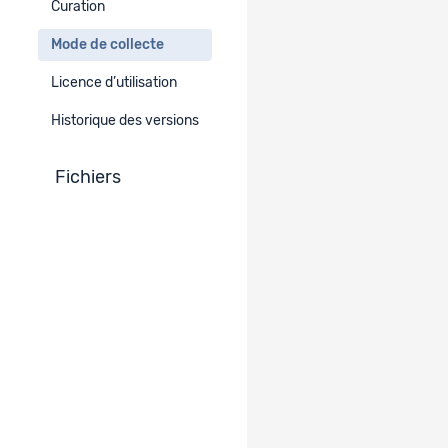
Curation
Données quantitatives
Mode de collecte
Méthode temporelle
Licence d’utilisation
Longitudinale
Historique des versions
Médias
Fichiers
Fichier de données informatisé
Collecte des données
gfs.bern
Autre collecte des données
-