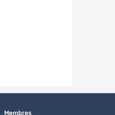
Questionnaire
- DE
Selects 2015
Post-
Dataset
13765
electoral
Données
726
study data
v1.03
Media
Dataset
13643
Analysis
Documentation
840
Codebook
Éléments par page
10
1 - 10 de 15
Besoin d’aide ?
Lire notre
guide
Membres