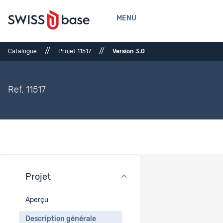
MENU
//
//
Catalogue
Projet 11517
Version 3.0
Ref. 11517
Projet
Description générale
Aperçu
Période concernée
Description générale