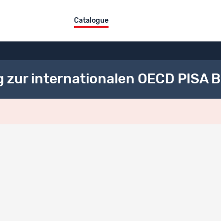
Catalogue
g zur internationalen OECD PISA 
rique des versions
Version : 4.0
Publié