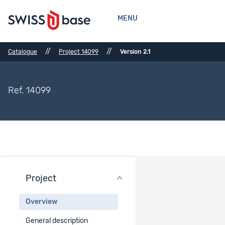
MENU
//
//
Catalogue
Project 14099
Version 2.1
Ref. 14099
Project
Project overview
Overview
Project title
General description