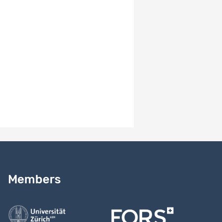
Les données sont disponibles sur présentation de
l'autorisation d'une commission d'éthique reconnue validant
leur utilisation secondaire.
Version number
2.1
Version notes
2024-10-17 Claudia Ortoleva Bucher's status corrected as
"current collaborator" and active member of the project.
Need help?
Read our
user guide
Members
Contact us