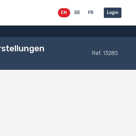
EN
DE
FR
Login
rstellungen
Ref. 13280
Ordnung in Praktiken institutioneller Erziehung