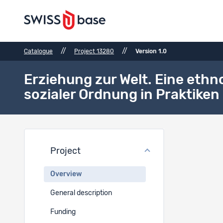
//
//
Catalogue
Project 13280
Version 1.0
Erziehung zur Welt. Eine eth
sozialer Ordnung in Praktiken 
Proje
Project
Project t
Overview
EN
General description
Erziehung 
Funding