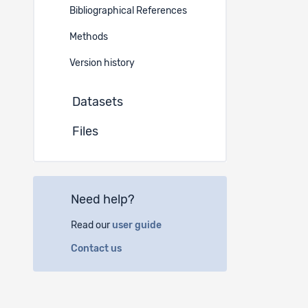
Project 
Bibliographical References
German
Methods
Instituti
Version history
Datasets
(a)
Zu
Integ
Files
Pfings
Postfa
8037 Z
Need help?
(b)
Un
Read our
user guide
Rosenb
9000 S
Contact us
Author(s