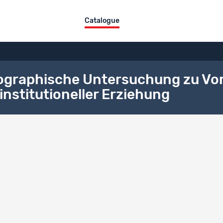
Catalogue
nographische Untersuchung zu Vo
institutioneller Erziehung
ct overview
itle
DE
zur Welt. Eine ethnographische Untersuchung zu Vorstellungen sozialer 